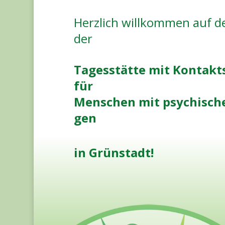
Herz­lich will­kom­men auf der
der
Tages­stät­te mit Kon­takt­s
für
Men­schen mit psy­chi­sch
gen
in Grün­stadt!