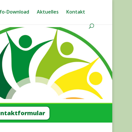
fo-Down­­load
Aktu­el­les
Kon­takt
n­takt­for­mu­lar