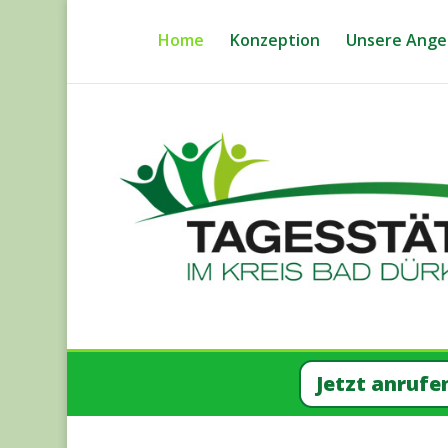
Home
Kon­zep­ti­on
Unse­re Ange­
Jetzt anru­fe