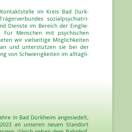
Kon­takt­stel­le im Kreis Bad Dürk­
ger­ver­bun­des sozi­al­psych­ia­tri­
und Diens­te im Bereich der Ein­glie­
X). Für Men­schen mit psy­chi­schen
e­ten wir viel­sei­ti­ge Mög­lich­kei­ten
 an und unter­stüt­zen sie bei der
ng von Schwie­rig­kei­ten im all­täg­li­
h­re in Bad Dürk­heim ange­sie­delt,
2023 an unse­ren neu­en Stand­ort
zo­gen. Gleich neben dem Bahn­hof,