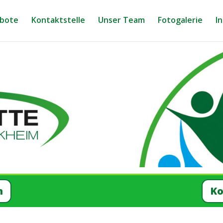
bo­te
Kon­takt­stel­le
Unser Team
Foto­ga­le­rie
In
n
Ko