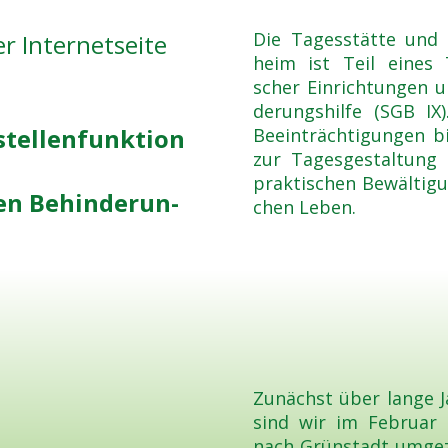
Die Tages­stät­te und 
 Inter­net­sei­te
heim ist Teil eines Trä­
scher Ein­rich­tun­gen 
de­rungs­hil­fe (SGB I
tel­len­funk­ti­on
Beein­träch­ti­gun­gen bi
zur Tages­ge­stal­tung
prak­ti­schen Bewäl­ti­gu
en Behin­de­run­
chen Leben.
Zunächst über lan­ge Ja
sind wir im Febru­ar 
nach Grün­stadt umge­