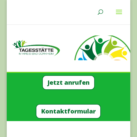
Jetzt anru­fen
Kon­takt­for­mu­lar